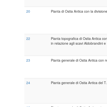
20
Pianta di Ostia Antica con la division
22
Pianta topografica di Ostia Antica con
in relazione agli scavi Aldobrandini e 
23
Pianta generale di Ostia Antica con r
24
Pianta generale di Ostia Antica del T