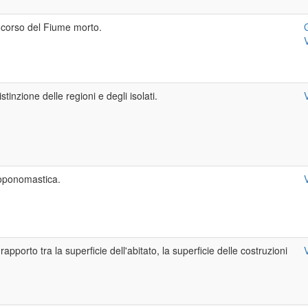
l corso del Fiume morto.
tinzione delle regioni e degli isolati.
toponomastica.
rapporto tra la superficie dell'abitato, la superficie delle costruzioni