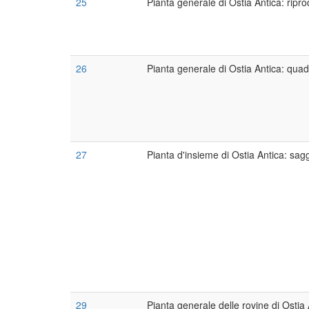
25
Pianta generale di Ostia Antica: ripr
26
Pianta generale di Ostia Antica: quadr
27
Pianta d'insieme di Ostia Antica: sag
29
Pianta generale delle rovine di Ostia 