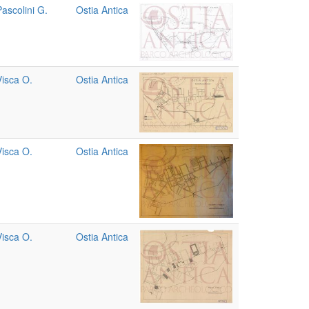
Pascolini G.
Ostia Antica
Visca O.
Ostia Antica
Visca O.
Ostia Antica
Visca O.
Ostia Antica