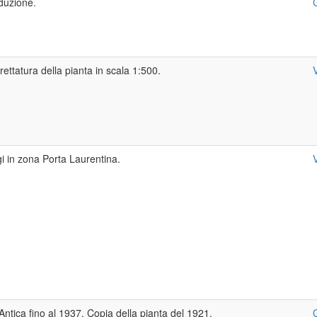
oduzione.
ettatura della pianta in scala 1:500.
gi in zona Porta Laurentina.
Antica fino al 1937. Copia della pianta del 1921.