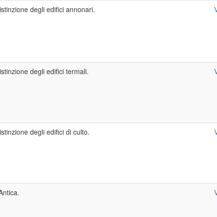
stinzione degli edifici annonari.
tinzione degli edifici termali.
tinzione degli edifici di culto.
Antica.