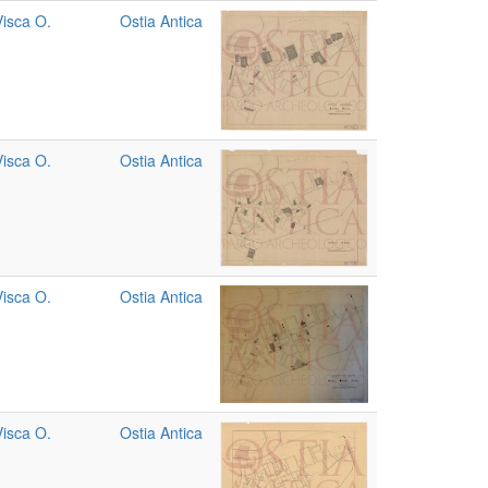
Visca O.
Ostia Antica
Visca O.
Ostia Antica
Visca O.
Ostia Antica
Visca O.
Ostia Antica