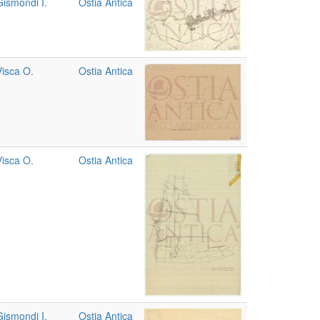
Gismondi I.
Ostia Antica
Visca O.
Ostia Antica
Visca O.
Ostia Antica
Gismondi I.
Ostia Antica