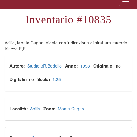
Togg
naviga
10835
Acilia, Monte Cugno: pianta con indicazione di strutture murarie:
trincee E,F.
Autore
Studio 3R
Bedello
Anno
1993
Originale
no
Digitale
no
Scala
1:25
Località
Acilia
Zona
Monte Cugno