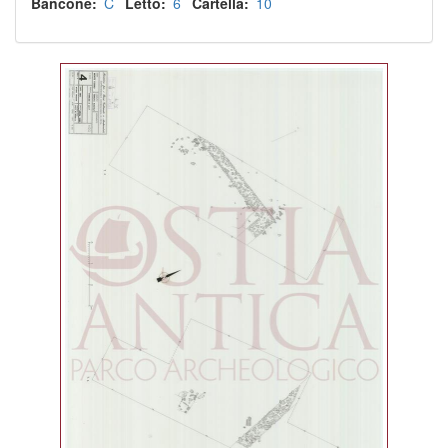
Bancone
C
Letto
6
Cartella
10