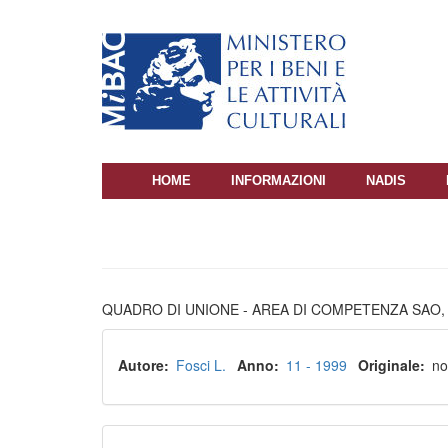
Salta
al
contenuto
principale
HOME
INFORMAZIONI
NADIS
NAVIGAZIONE
PRINCIPALE
QUADRO DI UNIONE - AREA DI COMPETENZA SAO, 
Autore
Fosci L.
Anno
11 - 1999
Originale
no