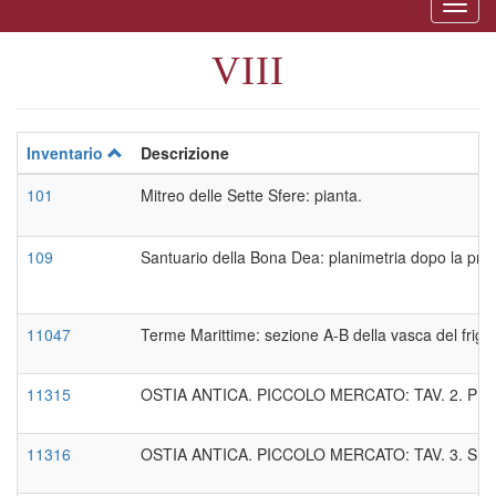
Togg
naviga
VIII
Inventario
Descrizione
101
Mitreo delle Sette Sfere: pianta.
109
Santuario della Bona Dea: planimetria dopo la pr
11047
Terme Marittime: sezione A-B della vasca del frigi
11315
OSTIA ANTICA. PICCOLO MERCATO: TAV. 2. P
11316
OSTIA ANTICA. PICCOLO MERCATO: TAV. 3. SE