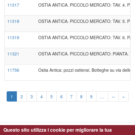
11317
OSTIA ANTICA. PICCOLO MERCATO: TAV. 4. P
11318
OSTIA ANTICA. PICCOLO MERCATO: TAV. 5. P
11319
OSTIA ANTICA. PICCOLO MERCATO: TAV. 6. P
11321
OSTIA ANTICA. PICCOLO MERCATO: PIANTA. TA
11756
Ostia Antica: pozzi ostiensi. Botteghe su via delle
Paginazione
Pagina
1
Page
2
Page
3
Page
4
Page
5
Page
6
Page
7
Page
8
Page
9
…
Pagina
››
Ultima
»
attuale
successiva
pagin
Questo sito utilizza i cookie per migliorare la tua