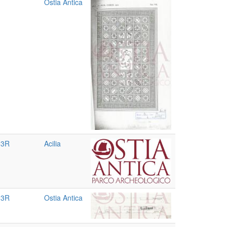
Ostia Antica
 3R
Acilia
 3R
Ostia Antica