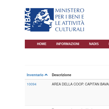
Salta
al
contenuto
principale
HOME
INFORMAZIONI
NADIS
NAVIGAZIONE
PRINCIPALE
Inventario
Descrizione
10094
AREA DELLA COOP. CAPITAN BAVAS