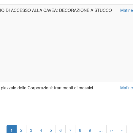
OIO DI ACCESSO ALLA CAVEA: DECORAZIONE A STUCCO
Matinel
 piazzale delle Corporazioni: frammenti di mosaici
Matinel
Pagina
1
Page
2
Page
3
Page
4
Page
5
Page
6
Page
7
Page
8
Page
9
…
Pagina
››
Ultima
»