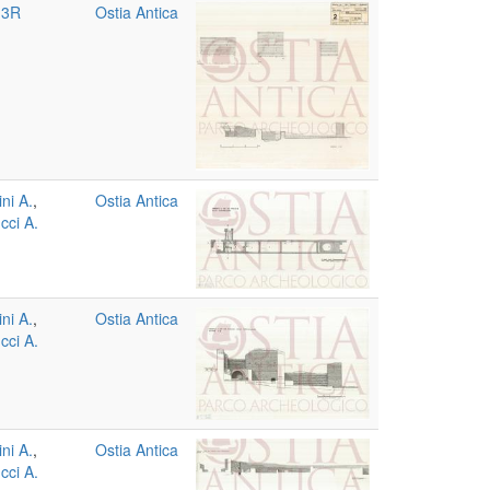
 3R
Ostia Antica
ni A.
,
Ostia Antica
cci A.
ni A.
,
Ostia Antica
cci A.
ni A.
,
Ostia Antica
cci A.