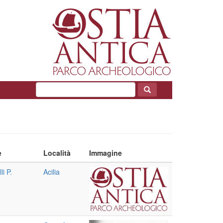
e
Località
Immagine
li P.
Acilia