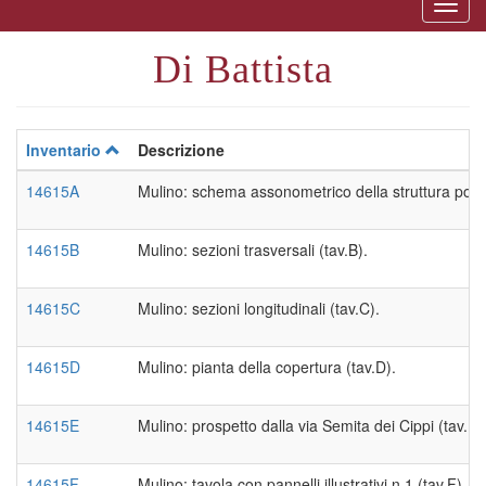
Togg
naviga
Di Battista
Inventario
Descrizione
14615A
Mulino: schema assonometrico della struttura porta
14615B
Mulino: sezioni trasversali (tav.B).
14615C
Mulino: sezioni longitudinali (tav.C).
14615D
Mulino: pianta della copertura (tav.D).
14615E
Mulino: prospetto dalla via Semita dei Cippi (tav.E)
14615F
Mulino: tavola con pannelli illustrativi n.1 (tav.F).