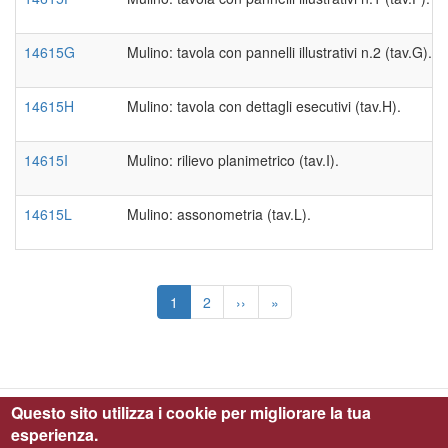
14615G
Mulino: tavola con pannelli illustrativi n.2 (tav.G).
14615H
Mulino: tavola con dettagli esecutivi (tav.H).
14615I
Mulino: rilievo planimetrico (tav.I).
14615L
Mulino: assonometria (tav.L).
Paginazione
Pagina
1
Page
2
Pagina
››
Ultima
»
attuale
successiva
pagina
Questo sito utilizza i cookie per migliorare la tua
esperienza.
Parco Archeologico di Ostia Antica © 2019 - All Right Reserved - C.F.