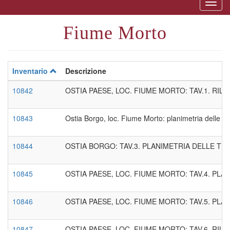
Togg
naviga
Fiume Morto
Inventario
Descrizione
10842
OSTIA PAESE, LOC. FIUME MORTO: TAV.1. RIL
10843
Ostia Borgo, loc. Fiume Morto: planimetria delle tri
10844
OSTIA BORGO: TAV.3. PLANIMETRIA DELLE TR
10845
OSTIA PAESE, LOC. FIUME MORTO: TAV.4. PLA
10846
OSTIA PAESE, LOC. FIUME MORTO: TAV.5. PLA
10847
OSTIA PAESE, LOC. FIUME MORTO: TAV.6. RILI