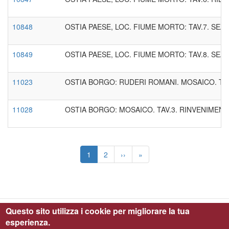
10848
OSTIA PAESE, LOC. FIUME MORTO: TAV.7. SEZ
10849
OSTIA PAESE, LOC. FIUME MORTO: TAV.8. SEZ
11023
OSTIA BORGO: RUDERI ROMANI. MOSAICO. TA
11028
OSTIA BORGO: MOSAICO. TAV.3. RINVENIMENT
Paginazione
Pagina
1
Page
2
Pagina
››
Ultima
»
attuale
successiva
pagina
Questo sito utilizza i cookie per migliorare la tua
esperienza.
Parco Archeologico di Ostia Antica © 2019 - All Right Reserved - C.F.