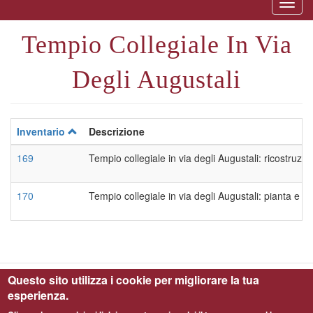
Togg
naviga
Tempio Collegiale In Via
Degli Augustali
Inventario
Descrizione
169
Tempio collegiale in via degli Augustali: ricostruzio
170
Tempio collegiale in via degli Augustali: pianta e s
Questo sito utilizza i cookie per migliorare la tua
esperienza.
Parco Archeologico di Ostia Antica © 2019 - All Right Reserved - C.F.
97900080587