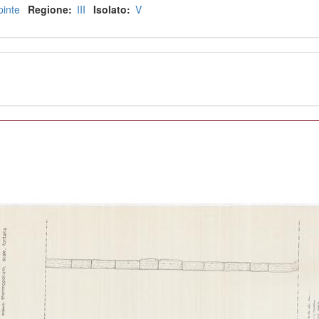
pinte
Regione
III
Isolato
V