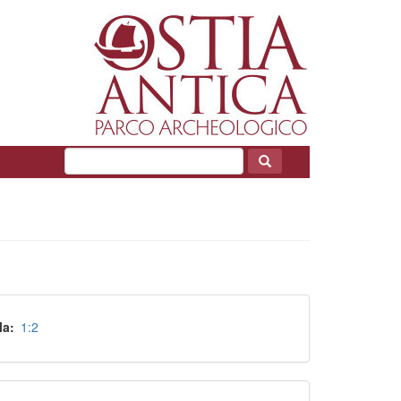
la
1:2