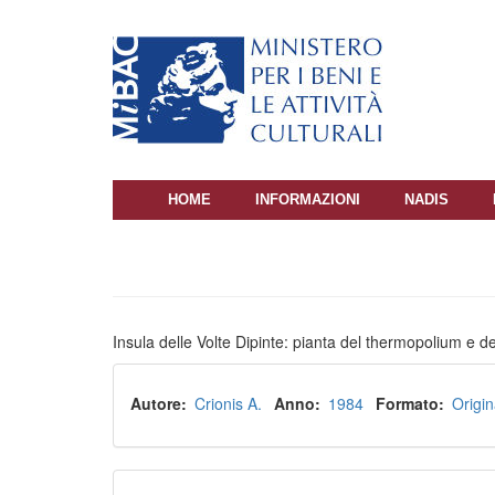
Salta
al
contenuto
principale
HOME
INFORMAZIONI
NADIS
NAVIGAZIONE
PRINCIPALE
Insula delle Volte Dipinte: pianta del thermopolium e de
Autore
Crionis A.
Anno
1984
Formato
Origin