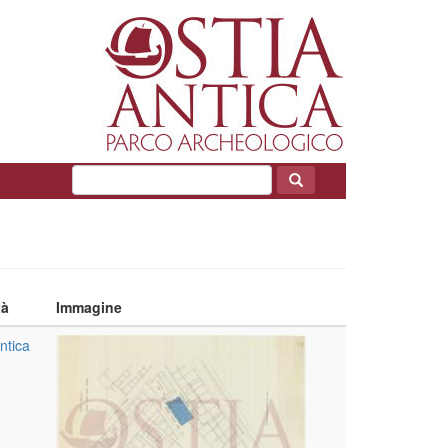
tà
Immagine
ntica