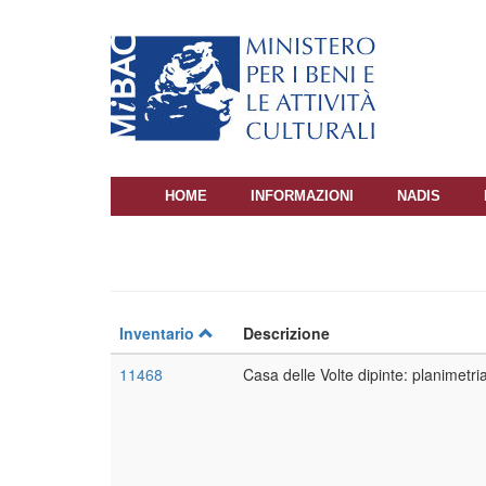
Salta
al
contenuto
principale
HOME
INFORMAZIONI
NADIS
NAVIGAZIONE
PRINCIPALE
Inventario
Descrizione
11468
Casa delle Volte dipinte: planimetria