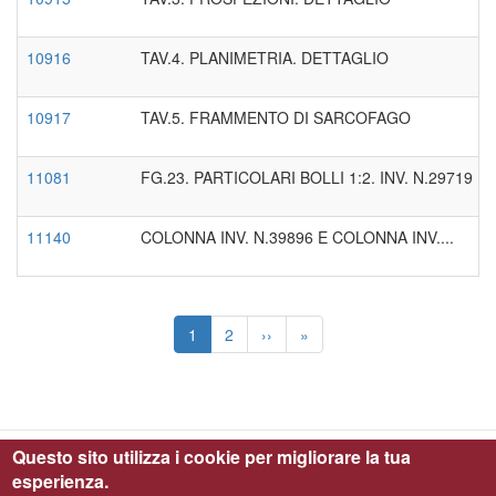
10916
TAV.4. PLANIMETRIA. DETTAGLIO
10917
TAV.5. FRAMMENTO DI SARCOFAGO
11081
FG.23. PARTICOLARI BOLLI 1:2. INV. N.29719
11140
COLONNA INV. N.39896 E COLONNA INV....
Paginazione
Pagina
1
Page
2
Pagina
››
Ultima
»
attuale
successiva
pagina
Questo sito utilizza i cookie per migliorare la tua
esperienza.
Parco Archeologico di Ostia Antica © 2019 - All Right Reserved - C.F.