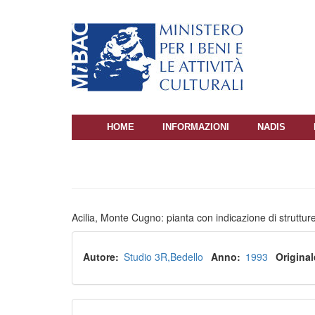
Salta
al
contenuto
principale
HOME
INFORMAZIONI
NADIS
NAVIGAZIONE
PRINCIPALE
Acilia, Monte Cugno: pianta con indicazione di struttur
Autore
Studio 3R
Bedello
Anno
1993
Original