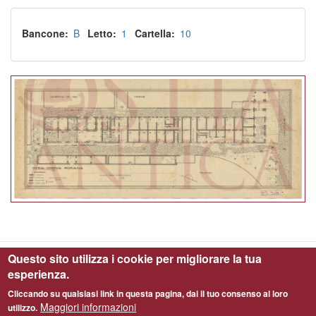
Bancone
B
Letto
1
Cartella
10
Questo sito utilizza i cookie per migliorare la tua
esperienza.
Parco Archeologico di Ostia Antica © 2019 - All Right Reserved - C.F.
97900080587
Cliccando su qualsiasi link in questa pagina, dai il tuo consenso al loro
Maggiori informazioni
utilizzo.
Informativa Privacy - Cookie Policy