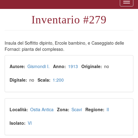
Togg
naviga
279
Insula del Soffitto dipinto, Ercole bambino, e Caseggiato delle
Fornaci: pianta del complesso.
Autore
Gismondi I.
Anno
1913
Originale
no
Digitale
no
Scala
1:200
Località
Ostia Antica
Zona
Scavi
Regione
II
Isolato
VI