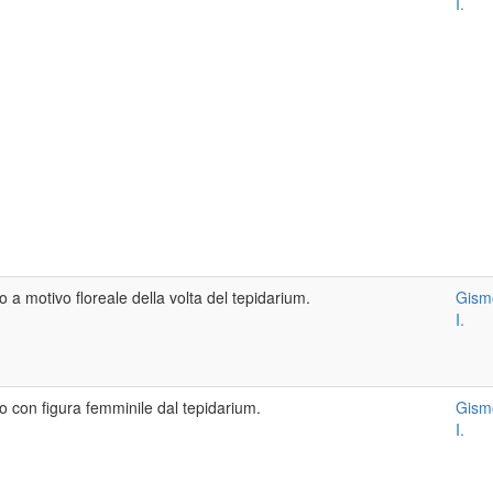
I.
o a motivo floreale della volta del tepidarium.
Gism
I.
co con figura femminile dal tepidarium.
Gism
I.