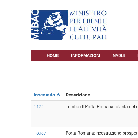
Salta
al
contenuto
principale
HOME
INFORMAZIONI
NADIS
NAVIGAZIONE
PRINCIPALE
Inventario
Descrizione
1172
Tombe di Porta Romana: pianta del 
13987
Porta Romana: ricostruzione prospett