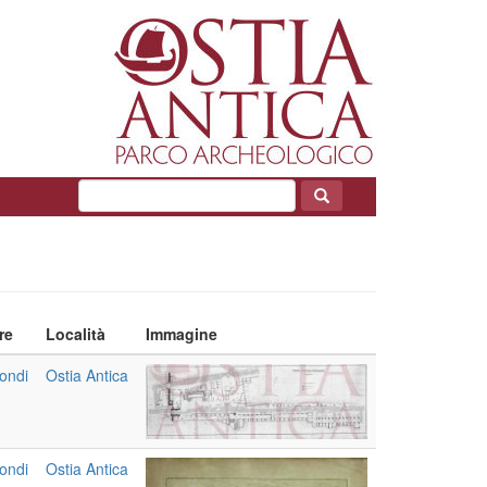
re
Località
Immagine
ondi
Ostia Antica
ondi
Ostia Antica