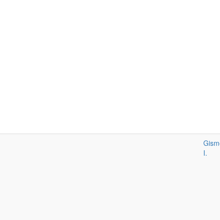
.
Gism
I.