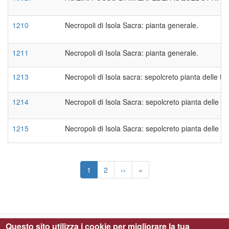
1210
Necropoli di Isola Sacra: pianta generale.
1211
Necropoli di Isola Sacra: pianta generale.
1213
Necropoli di Isola sacra: sepolcreto pianta delle t
1214
Necropoli di Isola Sacra: sepolcreto pianta delle 
1215
Necropoli di Isola Sacra: sepolcreto pianta delle to
Paginazione
Pagina
1
Page
2
Pagina
››
Ultima
»
attuale
successiva
pagina
Questo sito utilizza i cookie per migliorare la tua