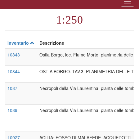
Togg
naviga
1:250
Inventario
Descrizione
10843
Ostia Borgo, loc. Fiume Morto: planimetria delle tri
10844
OSTIA BORGO: TAV.3. PLANIMETRIA DELLE TR
1087
Necropoli della Via Laurentina: pianta delle tombe 
1089
Necropoli della Via Laurentina: pianta delle tombe d
10927
ACILIA: FOSSO DI MALAFEDE. ACQUEDOTTI. TAV