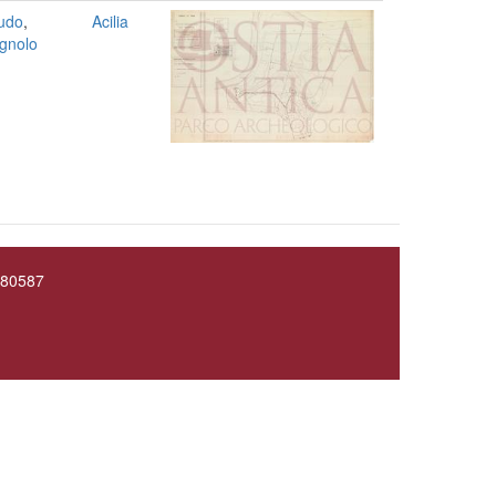
udo
,
Acilia
gnolo
0080587