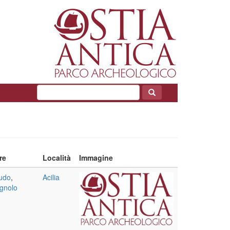
re
Località
Immagine
udo
,
Acilia
gnolo