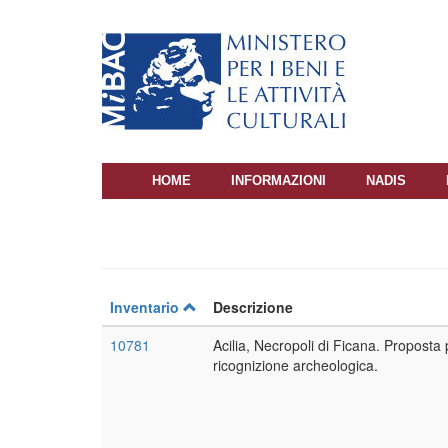
Salta
al
contenuto
principale
HOME
INFORMAZIONI
NADIS
NAVIGAZIONE
PRINCIPALE
Inventario
Descrizione
10781
Acilia, Necropoli di Ficana. Proposta 
ricognizione archeologica.