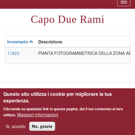
Togg
naviga
Capo Due Rami
Inventario
Descrizione
11823
PIANTA FOTOGRAMMETRICA DELLA ZONA AER
Questo sito utilizza i cookie per migliorare la tua
Parco Archeologico di Ostia Antica © 2019 - All Right Reserved - C.F.
esperienza.
97900080587
Cliccando su qualsiasi link in questa pagina, dai il tuo consenso al loro
Informativa Privacy - Cookie Policy
Maggiori informazioni
utilizzo.
Made in
OSCR
Si, accetto
No, grazie